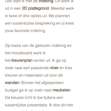
Ook start ik met de
indeling
. Dit werk ik
uit in een
2D plattegrond
. Meestal werk
ik twee of drie opties uit. We plannen
een tussentijdse bespreking en jij kiest
jouw favoriete indeling.
Op basis van de gekozen indeling en
het moodboard werk ik
het
kleurenplan
verder uit. Ik ga op
zoek naar een passende
vloer
en kies
kleuren en materialen uit voor de
wanden
. Binnen het afgesproken
budget ga ik op zoek naar
meubelen
.
De keuzes licht ik toe tijdens een
tussentijdse presentatie. Ik doe dit met