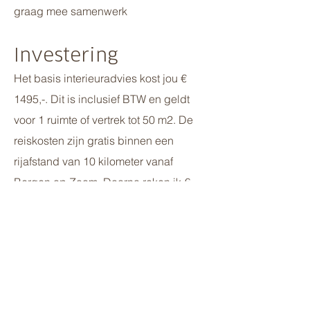
graag mee samenwerk
Investering
Het basis interieuradvies kost jou €
1495,-. Dit is inclusief BTW en geldt
voor 1 ruimte of vertrek tot 50 m2. De
reiskosten zijn gratis binnen een
rijafstand van 10 kilometer vanaf
Bergen op Zoom. Daarna reken ik €
0,60 per km (kosten vervoer en tijd).
Ook parkeerkosten bij betaald
parkeren breng ik in rekening.
Extra opties: bij dit pakket kun je een
stylingplan voor accessoires, een